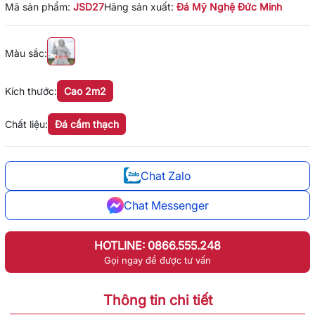
Mã sản phẩm:
JSD27
Hãng sản xuất:
Đá Mỹ Nghệ Đức Minh
Màu sắc:
Kích thước:
Cao 2m2
Chất liệu:
Đá cẩm thạch
Chat Zalo
Chat Messenger
HOTLINE: 0866.555.248
Gọi ngay để được tư vấn
Thông tin chi tiết