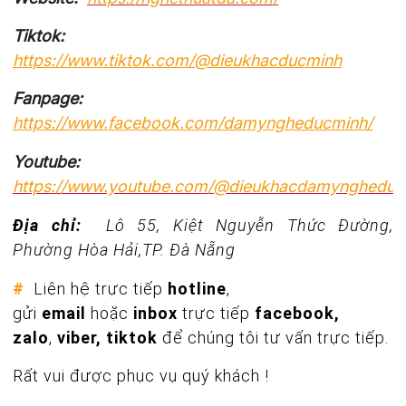
Tiktok:
https://www.tiktok.com/@dieukhacducminh
Fanpage:
https://www.facebook.com/damyngheducminh/
Youtube:
https://www.youtube.com/@dieukhacdamyngheduc
Địa chỉ:
Lô 55, Kiệt Nguyễn Thức Đường,
Phường Hòa Hải,TP. Đà Nẵng
#
Liên hệ trực tiếp
hotline
,
gửi
email
hoặc
inbox
trực tiếp
facebook,
zalo
,
viber, tiktok
để chúng tôi tư vấn trực tiếp.
Rất vui được phục vụ quý khách !