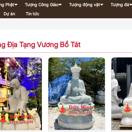
ng Phật
Tượng Công Giáo
Tượng động vật
Tượng đá
Dự án
Tin tức
g Địa Tạng Vương Bồ Tát