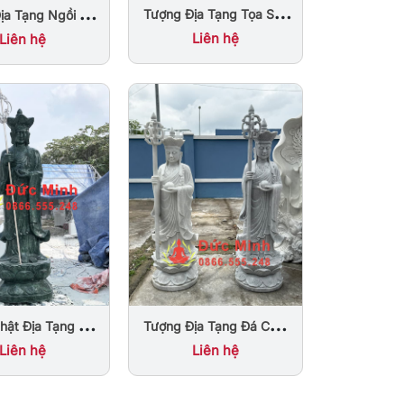
Tượng Địa Tạng Tọa Sen
ịa Tạng Ngồi Đá
Đá Cẩm Thạch Nguyên
on Nước Đà Nẵng
Liên hệ
Liên hệ
Khối
hật Địa Tạng Đá
Tượng Địa Tạng Đá Cẩm
poli Ấn Độ Cao
Thạch Xám Đẹp Cao 1m2
Liên hệ
Liên hệ
3m