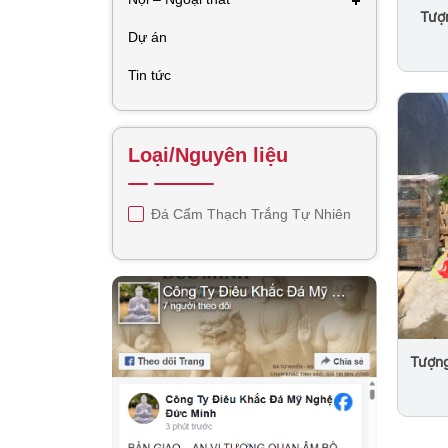
Tượ
Th
Dự án
Tin tức
Loại/Nguyên liệu
Đá Cẩm Thạch Trắng Tự Nhiên
Tượng
No