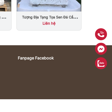
Nư
Tượng Địa Tạng Tọa Sen Đá Cẩm
g Non
Thạch Nguyên Khối
Liên hệ
Fanpage Facebook