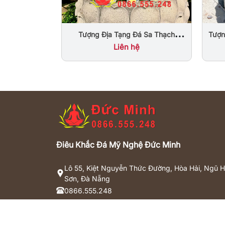
Tượn
Tượng Địa Tạng Đá Sa Thạch
Nguyên Khối
Liên hệ
Điêu Khắc Đá Mỹ Nghệ Đức Minh
Lô 55, Kiệt Nguyễn Thức Đường, Hòa Hải, Ngũ 
Sơn, Đà Nẵng
0866.555.248
dieukhacdaducminh@gmail.com