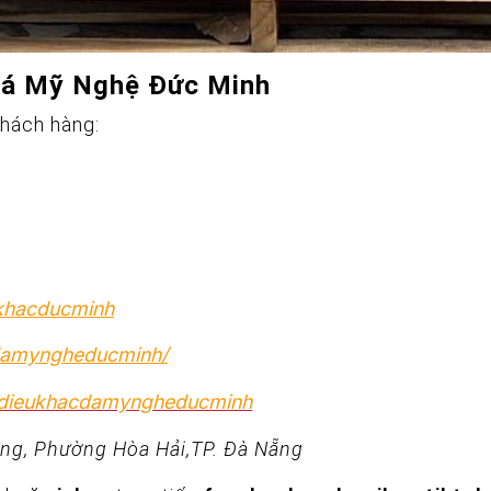
Đá Mỹ Nghệ Đức Minh
khách hàng:
ukhacducminh
damyngheducminh/
@dieukhacdamyngheducminh
ng, Phường Hòa Hải,TP. Đà Nẵng