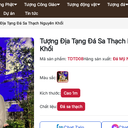
ng Phật
Tượng Công Giáo
Tượng động vật
Tượng đá
Dự án
Tin tức
Địa Tạng Đá Sa Thạch Nguyên Khối
Tượng Địa Tạng Đá Sa Thạch
Khối
Mã sản phẩm:
TDTD08
Hãng sản xuất:
Đá Mỹ 
Màu sắc:
Kích thước:
Cao 1m
Chất liệu:
Đá sa thạch
Chat Zalo
Cha