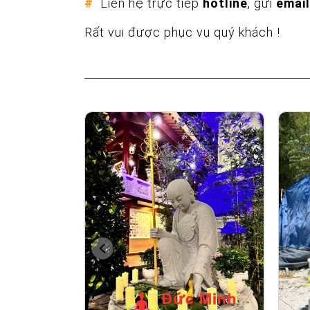
#
Liên hệ trực tiếp
hotline
, gửi
email
Rất vui được phục vụ quý khách !