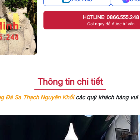
HOTLINE: 0866.555.248
Gọi ngay để được tư vấn
Thông tin chi tiết
ng Đá Sa Thạch Nguyên Khối
các quý khách hàng vui l