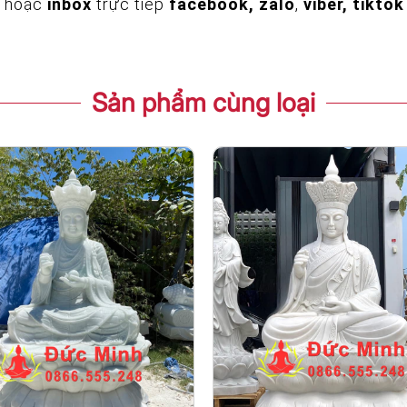
hoặc
inbox
trực tiếp
facebook, zalo
,
viber, tiktok
Sản phẩm cùng loại