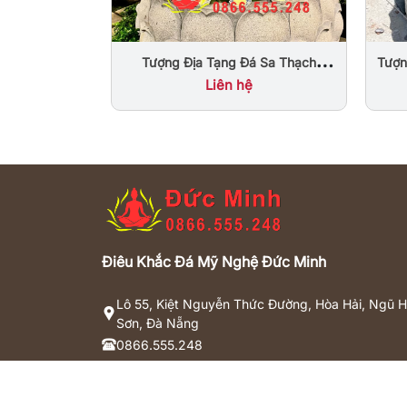
Tượn
Tượng Địa Tạng Đá Sa Thạch
Nguyên Khối
Liên hệ
Điêu Khắc Đá Mỹ Nghệ Đức Minh
Lô 55, Kiệt Nguyễn Thức Đường, Hòa Hải, Ngũ 
Sơn, Đà Nẵng
0866.555.248
dieukhacdaducminh@gmail.com