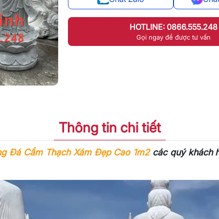
HOTLINE: 0866.555.248
Gọi ngay để được tư vấn
Thông tin chi tiết
ạng Đá Cẩm Thạch Xám Đẹp Cao 1m2
các quý khách h