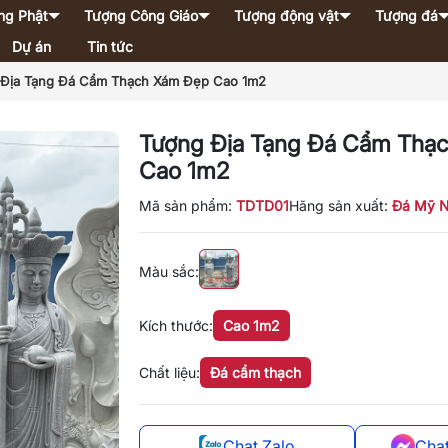
ng Phật
Tượng Công Giáo
Tượng động vật
Tượng đá
Dự án
Tin tức
 Địa Tạng Đá Cẩm Thạch Xám Đẹp Cao 1m2
Tượng Địa Tạng Đá Cẩm Thạ
Cao 1m2
Mã sản phẩm:
TDTD01
Hãng sản xuất:
Đá Mỹ N
Màu sắc:
Kích thước:
Cao 1m2
Chất liệu:
Đá cẩm thạch
Chat Zalo
Cha