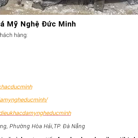
Đá Mỹ Nghệ Đức Minh
khách hàng:
ukhacducminh
damyngheducminh/
@dieukhacdamyngheducminh
ng, Phường Hòa Hải,TP. Đà Nẵng