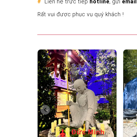
#
Liên hệ trực tiếp
hotline
, gửi
email
Rất vui được phục vụ quý khách !