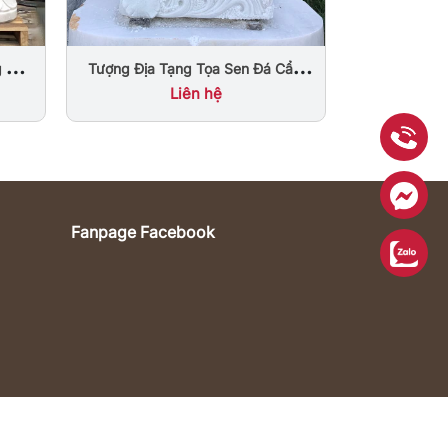
Nư
Tượng Địa Tạng Tọa Sen Đá Cẩm
g Non
Thạch Nguyên Khối
Liên hệ
Fanpage Facebook