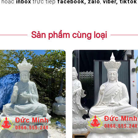
hoặc
inbox
trực tiếp
facebook, zalo
,
viber, tiktok
Sản phẩm cùng loại