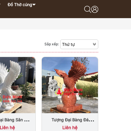
Đồ Thờ cúng
Sắp xếp:
Thứ tự
ại Bàng Săn Mồi
Tượng Đại Bàng Đá
Phong Thủy
Phong Thủy Màu Đỏ Uy
Liên hệ
Liên hệ