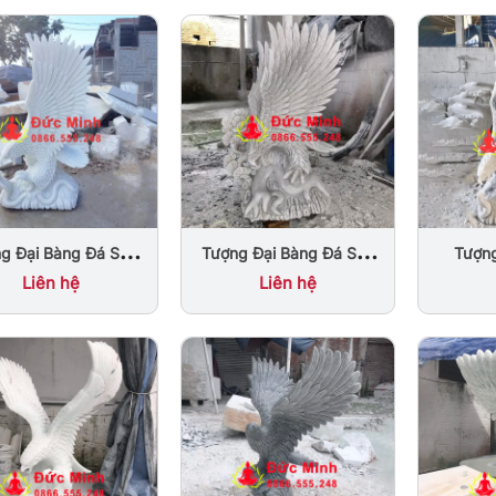
g Đại Bàng Đá Săn
Tượng
Tượng Đại Bàng Đá Săn
Đá Tự Nhiên Nguyên
Phong
Mồi Bằng Đá Cẩm Thạch
Liên hệ
Liên hệ
Khối Đẹp
Trắng Nguyên Khối