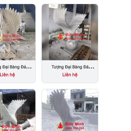
 Đại Bàng Đá
Tượng Đại Bàng Đá
 Thủy Vân Xám
Phong Thủy Tung Cánh
Liên hệ
Liên hệ
Đẹp
Nguyên Khối Đẹp