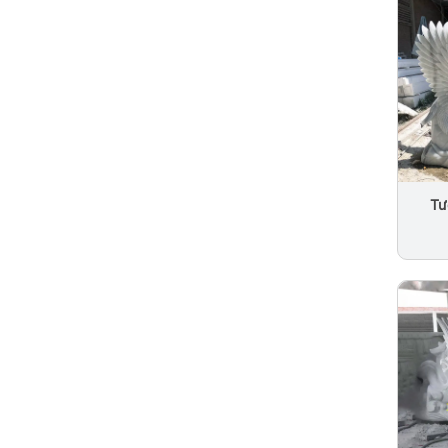
Tư
Phon