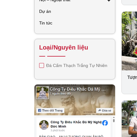
Thủ
Dự án
Tin tức
Loại/Nguyên liệu
Đá Cẩm Thạch Trắng Tự Nhiên
Tượn
Rắn 