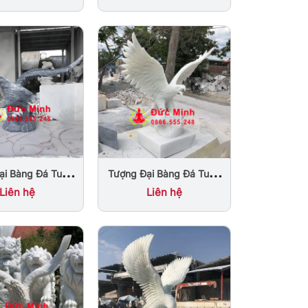
Hùng
ại Bàng Đá Tung
Tượng Đại Bàng Đá Tung
Phong Thủy Đá
Cánh Đẹp Tại Nam Định
Liên hệ
Liên hệ
 Thạch Xám