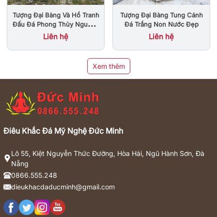
Tượng Đại Bàng Và Hổ Tranh
Tượng Đại Bàng Tung Cánh
Đấu Đá Phong Thủy Nguyên
Đá Trắng Non Nước Đẹp
Khối Đẹp
Liên hệ
Liên hệ
Xem thêm
Điêu Khắc Đá Mỹ Nghệ Đức Minh
Lô 55, Kiệt Nguyễn Thức Đường, Hòa Hải, Ngũ Hành Sơn, Đà
Nẵng
0866.555.248
dieukhacdaducminh@gmail.com