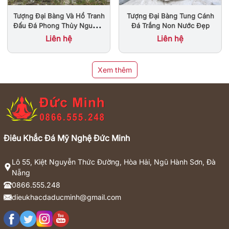
Tượng Đại Bàng Và Hổ Tranh
Tượng Đại Bàng Tung Cánh
Đấu Đá Phong Thủy Nguyên
Đá Trắng Non Nước Đẹp
Khối Đẹp
Liên hệ
Liên hệ
Xem thêm
Điêu Khắc Đá Mỹ Nghệ Đức Minh
Lô 55, Kiệt Nguyễn Thức Đường, Hòa Hải, Ngũ Hành Sơn, Đà
Nẵng
0866.555.248
dieukhacdaducminh@gmail.com