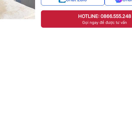
HOTLINE: 0866.555.248
Gọi ngay để được tư vấn