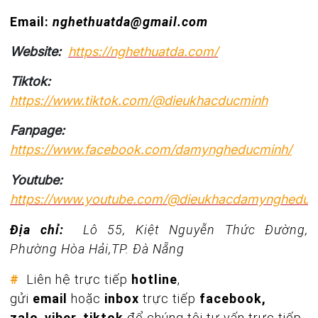
Email:
nghethuatda@gmail.com
Website:
https://nghethuatda.com/
Tiktok:
https://www.tiktok.com/@dieukhacducminh
Fanpage:
https://www.facebook.com/damyngheducminh/
Youtube:
https://www.youtube.com/@dieukhacdamyngheduc
Địa chỉ:
Lô 55, Kiệt Nguyễn Thức Đường,
Phường Hòa Hải,TP. Đà Nẵng
#
Liên hệ trực tiếp
hotline
,
gửi
email
hoặc
inbox
trực tiếp
facebook,
zalo
,
viber, tiktok
để chúng tôi tư vấn trực tiếp.