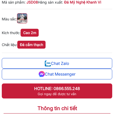
Mã sản phẩm:
JSD08
Hãng sản xuất:
Đá Mỹ Nghệ Khanh Vi
Màu sắc:
Kích thước:
Cao 2m
Chất liệu:
Đá cẩm thạch
Chat Zalo
Chat Messenger
HOTLINE: 0866.555.248
Gọi ngay để được tư vấn
Thông tin chi tiết