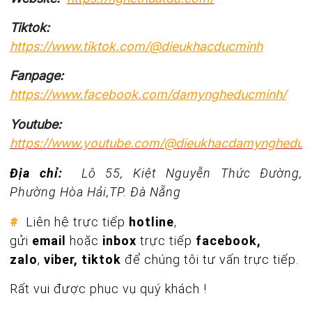
Tiktok:
https://www.tiktok.com/@dieukhacducminh
Fanpage:
https://www.facebook.com/damyngheducminh/
Youtube:
https://www.youtube.com/@dieukhacdamyngheduc
Địa chỉ:
Lô 55, Kiệt Nguyễn Thức Đường,
Phường Hòa Hải,TP. Đà Nẵng
#
Liên hệ trực tiếp
hotline
,
gửi
email
hoặc
inbox
trực tiếp
facebook,
zalo
,
viber, tiktok
để chúng tôi tư vấn trực tiếp.
Rất vui được phục vụ quý khách !