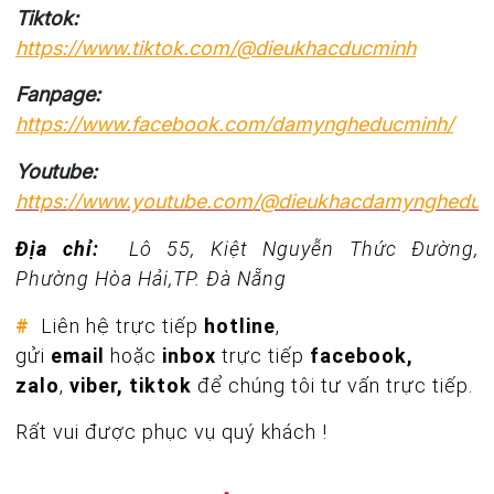
Tiktok:
https://www.tiktok.com/@dieukhacducminh
Fanpage:
https://www.facebook.com/damyngheducminh/
Youtube:
https://www.youtube.com/@dieukhacdamyngheduc
Địa chỉ:
Lô 55, Kiệt Nguyễn Thức Đường,
Phường Hòa Hải,TP. Đà Nẵng
#
Liên hệ trực tiếp
hotline
,
gửi
email
hoặc
inbox
trực tiếp
facebook,
zalo
,
viber, tiktok
để chúng tôi tư vấn trực tiếp.
Rất vui được phục vụ quý khách !