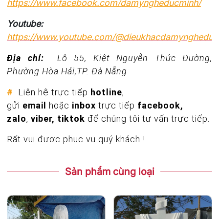
https://www.facebook.com/damyngheducminh/
Youtube:
https://www.youtube.com/@dieukhacdamyngheduc
Địa chỉ:
Lô 55, Kiệt Nguyễn Thức Đường,
Phường Hòa Hải,TP. Đà Nẵng
#
Liên hệ trực tiếp
hotline
,
gửi
email
hoặc
inbox
trực tiếp
facebook,
zalo
,
viber, tiktok
để chúng tôi tư vấn trực tiếp.
Rất vui được phục vụ quý khách !
Sản phẩm cùng loại