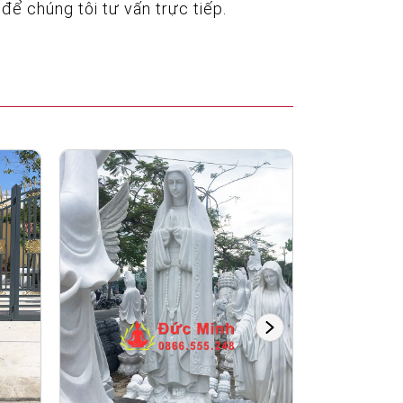
để chúng tôi tư vấn trực tiếp.
Tượng Đức