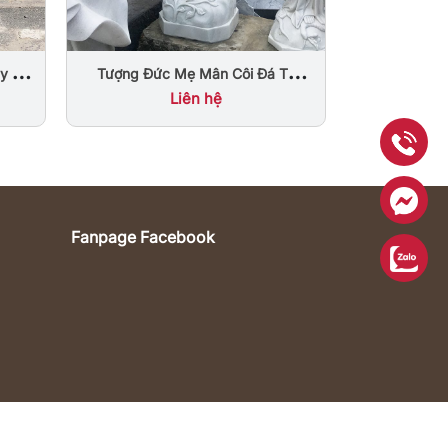
Nhiên Nguyê
Tượng Đức Mẹ Mân Côi Đá Tự
y Đá
Nhiên Trắng Đẹp Cao 2M
g Đẹp
Liên hệ
Fanpage Facebook