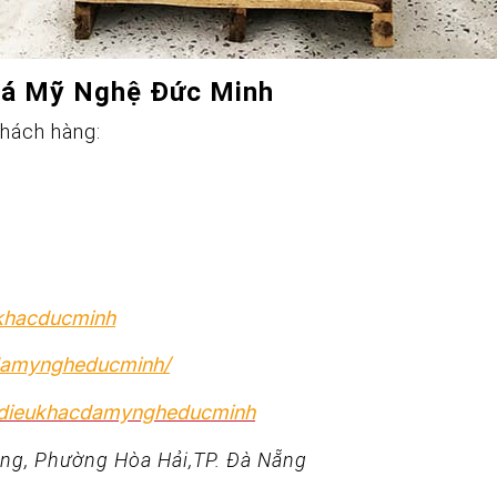
Đá Mỹ Nghệ Đức Minh
khách hàng:
ukhacducminh
damyngheducminh/
@dieukhacdamyngheducminh
ng, Phường Hòa Hải,TP. Đà Nẵng