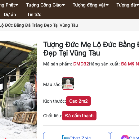
ng Phật
Tượng Công Giáo
Tượng động vật
Tượng đá
Dự án
Tin tức
ộ Đức Bằng Đá Trắng Đẹp Tại Vũng Tàu
Tượng Đức Mẹ Lộ Đức Bằng 
Đẹp Tại Vũng Tàu
Mã sản phẩm:
DMD32
Hãng sản xuất:
Đá Mỹ N
Màu sắc:
Kích thước:
Cao 2m2
Chất liệu:
Đá cẩm thạch
Chat Zalo
Cha