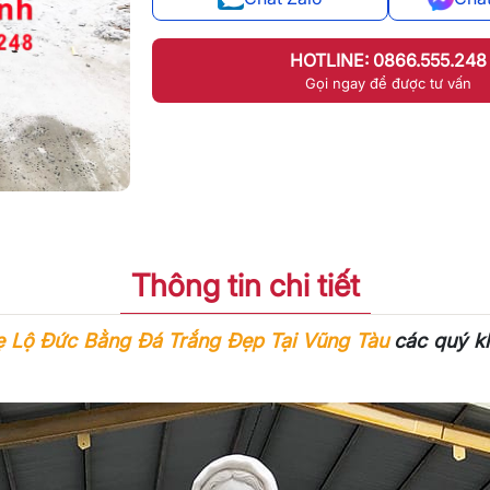
HOTLINE: 0866.555.248
Gọi ngay để được tư vấn
Thông tin chi tiết
 Lộ Đức Bằng Đá Trắng Đẹp Tại Vũng Tàu
các quý kh