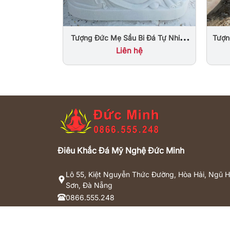
Tượng Đức Mẹ Sầu Bi Đá Tự Nhiên
Tượn
Nguyên Khối Đà Nẵng
Nạn 
Liên hệ
Điêu Khắc Đá Mỹ Nghệ Đức Minh
Lô 55, Kiệt Nguyễn Thức Đường, Hòa Hải, Ngũ 
Sơn, Đà Nẵng
0866.555.248
dieukhacdaducminh@gmail.com