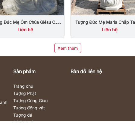
g Đức Mẹ Ôm Chúa Giêsu Chịu
Tượng Đức Mẹ Maria Chắp Ta
Đá Tự Nhiên Nguyên Khối Đẹp
Cẩm Thạch Nguyên Khối Trắn
Liên hệ
Liên hệ
Xem thêm
Sản phẩm
Bản đồ liên hệ
Trang chủ
Tượng Phật
Tượng Công Giáo
Hành
Tượng động vật
Tượng đá
Đồ Thờ cúng
Nội – Ngoại thất