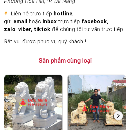
Phường Hòa Hải,TP. Đà Nẵng
#
Liên hệ trực tiếp
hotline
,
gửi
email
hoặc
inbox
trực tiếp
facebook,
zalo
,
viber, tiktok
để chúng tôi tư vấn trực tiếp.
Rất vui được phục vụ quý khách !
Sản phẩm cùng loại