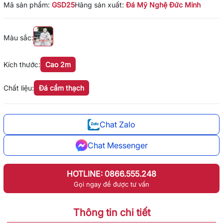
Mã sản phẩm:
GSD25
Hãng sản xuất:
Đá Mỹ Nghệ Đức Minh
Màu sắc:
Kích thước:
Cao 2m
Chất liệu:
Đá cẩm thạch
Chat Zalo
Chat Messenger
HOTLINE: 0866.555.248
Gọi ngay để được tư vấn
Thông tin chi tiết