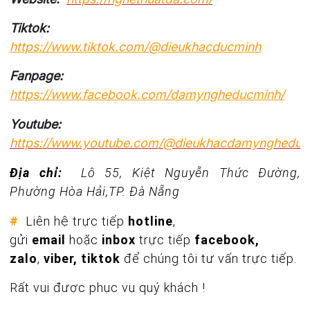
Tiktok:
https://www.tiktok.com/@dieukhacducminh
Fanpage:
https://www.facebook.com/damyngheducminh/
Youtube:
https://www.youtube.com/@dieukhacdamyngheduc
Địa chỉ:
Lô 55, Kiệt Nguyễn Thức Đường,
Phường Hòa Hải,TP. Đà Nẵng
#
Liên hệ trực tiếp
hotline
,
gửi
email
hoặc
inbox
trực tiếp
facebook,
zalo
,
viber, tiktok
để chúng tôi tư vấn trực tiếp.
Rất vui được phục vụ quý khách !