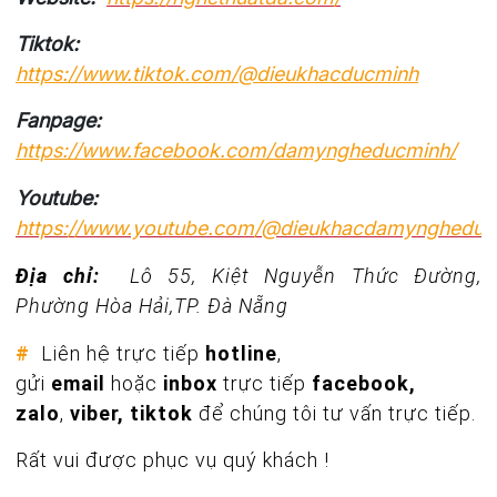
Tiktok:
https://www.tiktok.com/@dieukhacducminh
Fanpage:
https://www.facebook.com/damyngheducminh/
Youtube:
https://www.youtube.com/@dieukhacdamyngheduc
Địa chỉ:
Lô 55, Kiệt Nguyễn Thức Đường,
Phường Hòa Hải,TP. Đà Nẵng
#
Liên hệ trực tiếp
hotline
,
gửi
email
hoặc
inbox
trực tiếp
facebook,
zalo
,
viber, tiktok
để chúng tôi tư vấn trực tiếp.
Rất vui được phục vụ quý khách !