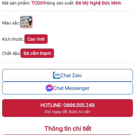
Mã sản phẩm:
TCD01
Hãng sản xuất:
Đá Mỹ Nghệ Đức Minh
Màu sắc:
Kích thước:
Cao 1m6
Chất liệu:
Đá cẩm thạch
Chat Zalo
Chat Messenger
HOTLINE: 0866.555.248
Gọi ngay để được tư vấn
Thông tin chi tiết