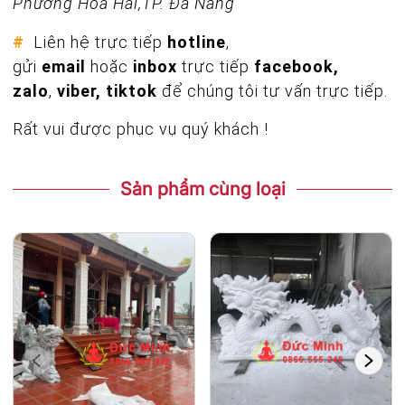
Phường Hòa Hải,TP. Đà Nẵng
#
Liên hệ trực tiếp
hotline
,
gửi
email
hoặc
inbox
trực tiếp
facebook,
zalo
,
viber, tiktok
để chúng tôi tư vấn trực tiếp.
Rất vui được phục vụ quý khách !
Sản phẩm cùng loại