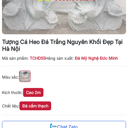
Tượng Cá Heo Đá Trắng Nguyên Khối Đẹp Tại
Hà Nội
Mã sản phẩm:
TCHD55
Hãng sản xuất:
Đá Mỹ Nghệ Đức Minh
Màu sắc:
Kích thước:
Cao 2m
Chất liệu:
Đá cẩm thạch
Chat Zalo