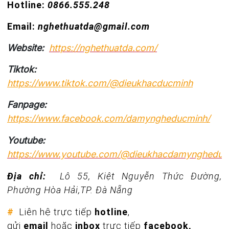
Hotline:
0866.555.248
Email:
nghethuatda@gmail.com
Website:
https://nghethuatda.com/
Tiktok:
https://www.tiktok.com/@dieukhacducminh
Fanpage:
https://www.facebook.com/damyngheducminh/
Youtube:
https://www.youtube.com/@dieukhacdamyngheduc
Địa chỉ:
Lô 55, Kiệt Nguyễn Thức Đường,
Phường Hòa Hải,TP. Đà Nẵng
#
Liên hệ trực tiếp
hotline
,
gửi
email
hoặc
inbox
trực tiếp
facebook,