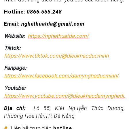
Hotline:
0866.555.248
Email:
nghethuatda@gmail.com
Website:
https://nghethuatda.com/
Tiktok:
https://www.tiktok.com/@dieukhacducminh
Fanpage:
https://www.facebook.com/damyngheducminh/
Youtube:
https://www.youtube.com/@dieukhacdamyngheduc
Địa chỉ:
Lô 55, Kiệt Nguyễn Thức Đường,
Phường Hòa Hải,TP. Đà Nẵng
#
Liên hệ trực tiếp
hotline
,