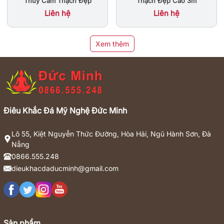
Thạch Đẹp Cao 3m
Thủy Cẩm Thạch Đẹp
Liên hệ
Liên hệ
Xem thêm
Điêu Khắc Đá Mỹ Nghệ Đức Minh
Lô 55, Kiệt Nguyễn Thức Đường, Hòa Hải, Ngũ Hành Sơn, Đà
Nẵng
0866.555.248
dieukhacdaducminh@gmail.com
Sản phẩm