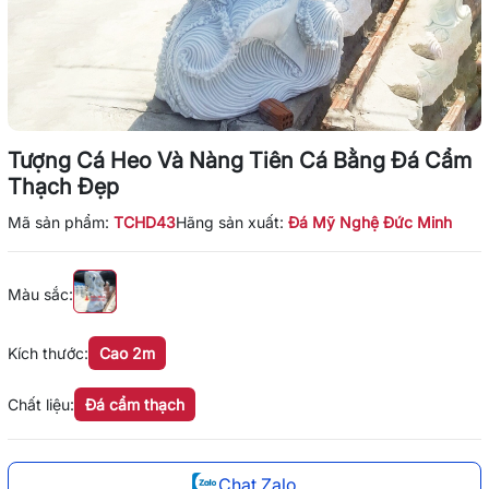
Tượng Cá Heo Và Nàng Tiên Cá Bằng Đá Cẩm
Thạch Đẹp
Mã sản phẩm:
TCHD43
Hãng sản xuất:
Đá Mỹ Nghệ Đức Minh
Màu sắc:
Kích thước:
Cao 2m
Chất liệu:
Đá cẩm thạch
Chat Zalo