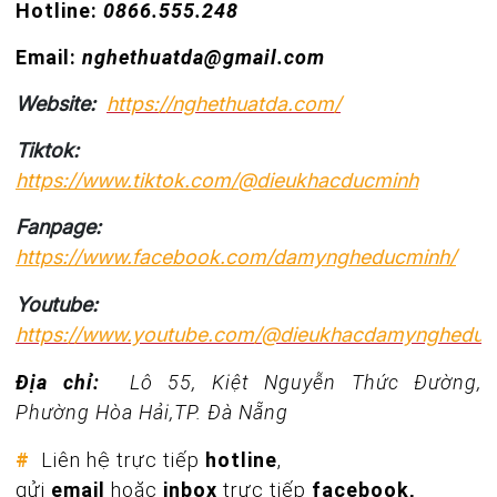
Hotline:
0866.555.248
Email:
nghethuatda@gmail.com
Website:
https://nghethuatda.com/
Tiktok:
https://www.tiktok.com/@dieukhacducminh
Fanpage:
https://www.facebook.com/damyngheducminh/
Youtube:
https://www.youtube.com/@dieukhacdamyngheduc
Địa chỉ:
Lô 55, Kiệt Nguyễn Thức Đường,
Phường Hòa Hải,TP. Đà Nẵng
#
Liên hệ trực tiếp
hotline
,
gửi
email
hoặc
inbox
trực tiếp
facebook,